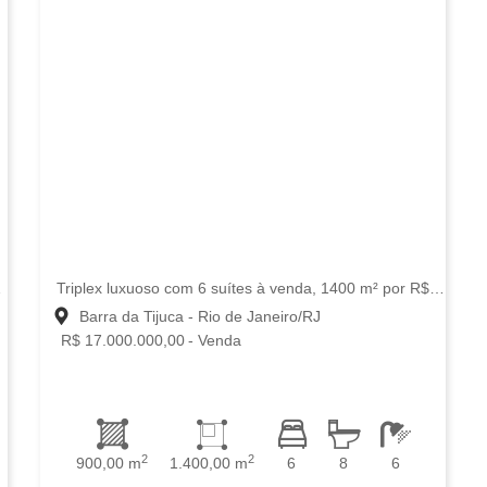
de Janeiro/RJ
Triplex luxuoso com 6 suítes à venda, 1400 m² por R$ 17.000.000 - Alphaville, Ba...
Barra da Tijuca - Rio de Janeiro/RJ
R$ 17.000.000,00
- Venda
2
2
900,00 m
1.400,00 m
6
8
6