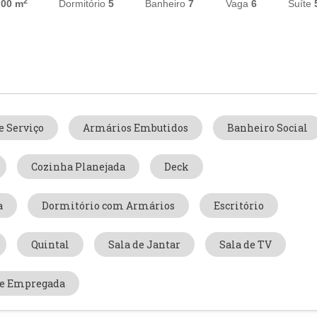
2
,00 m
Dormitório
5
Banheiro
7
Vaga
6
Suíte
e Serviço
Armários Embutidos
Banheiro Social
Cozinha Planejada
Deck
a
Dormitório com Armários
Escritório
Quintal
Sala de Jantar
Sala de TV
de Empregada